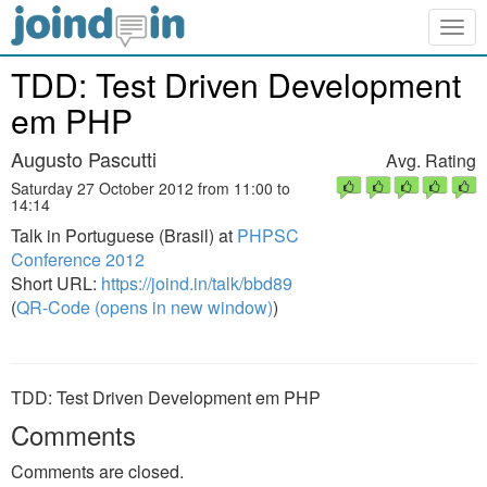
Togg
navig
TDD: Test Driven Development
em PHP
Augusto Pascutti
Avg. Rating
Saturday 27 October 2012 from 11:00 to
14:14
Talk in Portuguese (Brasil) at
PHPSC
Conference 2012
Short URL:
https://joind.in/talk/bbd89
(
QR-Code (opens in new window)
)
TDD: Test Driven Development em PHP
Comments
Comments are closed.