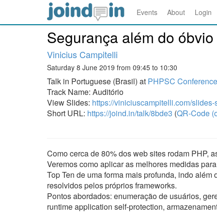
Events
About
Login
Segurança além do óbvio
Vinicius Campitelli
Saturday 8 June 2019 from 09:45 to 10:30
Talk in Portuguese (Brasil) at
PHPSC Conference
Track Name: Auditório
View Slides:
https://viniciuscampitelli.com/slide
Short URL:
https://joind.in/talk/8bde3
(
QR-Code (o
Como cerca de 80% dos web sites rodam PHP, as 
Veremos como aplicar as melhores medidas para 
Top Ten de uma forma mais profunda, indo além
resolvidos pelos próprios frameworks.
Pontos abordados: enumeração de usuários, gere
runtime application self-protection, armazenament