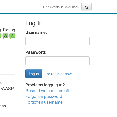
Log In
. Rating
Username:
Password:
or register now
s.
Problems logging in?
o OWASP
Resend welcome email
Forgotten password
Forgotten username
das,