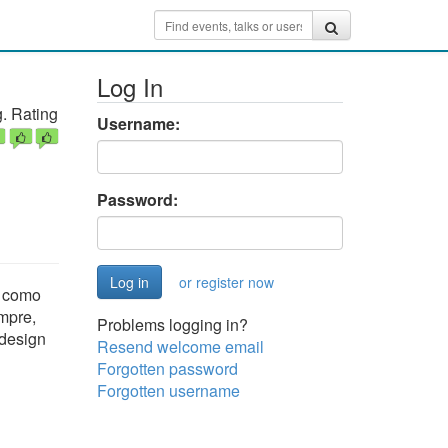
Log In
. Rating
Username:
Password:
or register now
O como
mpre,
Problems logging in?
 design
Resend welcome email
Forgotten password
Forgotten username