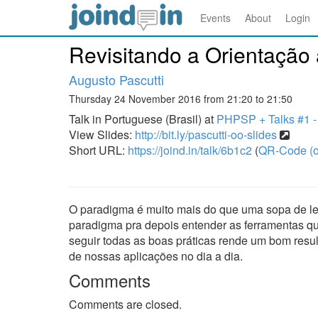
Events
About
Login
Revisitando a Orientação 
Augusto Pascutti
Thursday 24 November 2016 from 21:20 to 21:50
Talk in Portuguese (Brasil) at
PHPSP + Talks #1 -
View Slides:
http://bit.ly/pascutti-oo-slides
Short URL:
https://joind.in/talk/6b1c2
(
QR-Code (o
O paradigma é muito mais do que uma sopa de let
paradigma pra depois entender as ferramentas qu
seguir todas as boas práticas rende um bom resu
de nossas aplicações no dia a dia.
Comments
Comments are closed.