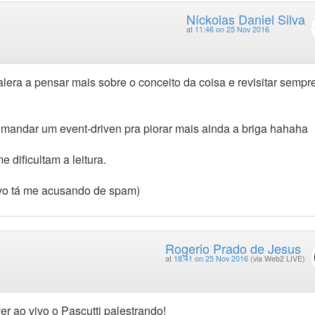
Níckolas Daniel Silva
at
11:46 on 25 Nov 2016
alera a pensar mais sobre o conceito da coisa e revisitar sempr
e mandar um event-driven pra piorar mais ainda a briga hahaha
 dificultam a leitura.
ovo tá me acusando de spam)
Rogerio Prado de Jesus
at
18:41 on 25 Nov 2016
(via Web2 LIVE)
r ao vivo o Pascutti palestrando!