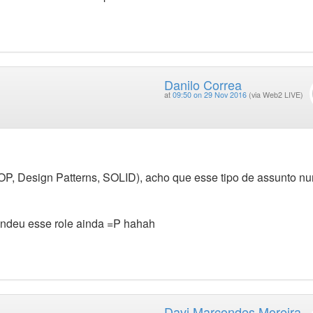
Danilo Correa
at
09:50 on 29 Nov 2016
(via Web2 LIVE)
OP, Design Patterns, SOLID), acho que esse tipo de assunto n
ndeu esse role ainda =P hahah
Davi Marcondes Moreira