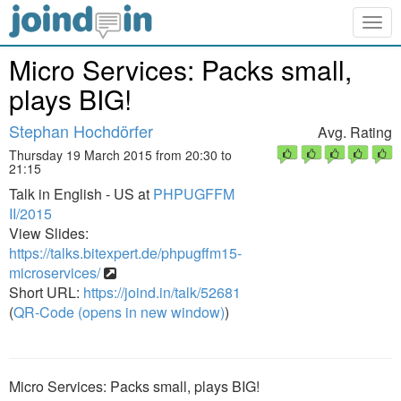
Togg
navig
Micro Services: Packs small,
plays BIG!
Stephan Hochdörfer
Avg. Rating
Thursday 19 March 2015 from 20:30 to
21:15
Talk in English - US at
PHPUGFFM
II/2015
View Slides:
https://talks.bitexpert.de/phpugffm15-
microservices/
Short URL:
https://joind.in/talk/52681
(
QR-Code (opens in new window)
)
Micro Services: Packs small, plays BIG!