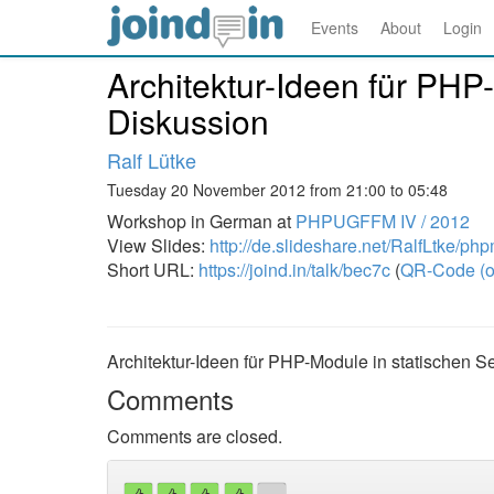
Events
About
Login
Architektur-Ideen für PHP
Diskussion
Ralf Lütke
Tuesday 20 November 2012 from 21:00 to 05:48
Workshop in German at
PHPUGFFM IV / 2012
View Slides:
http://de.slideshare.net/RalfLtke/ph
Short URL:
https://joind.in/talk/bec7c
(
QR-Code (o
Architektur-Ideen für PHP-Module in statischen S
Comments
Comments are closed.