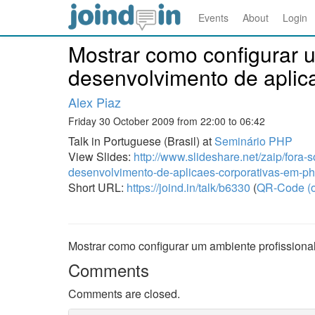
Events
About
Login
Mostrar como configurar u
desenvolvimento de apli
Alex Piaz
Friday 30 October 2009 from 22:00 to 06:42
Talk in Portuguese (Brasil) at
Seminário PHP
View Slides:
http://www.slideshare.net/zaip/fora
desenvolvimento-de-aplicaes-corporativas-em-p
Short URL:
https://joind.in/talk/b6330
(
QR-Code (o
Mostrar como configurar um ambiente profission
Comments
Comments are closed.