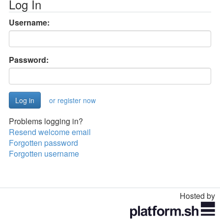
Log In
Username:
Password:
or register now
Problems logging in?
Resend welcome email
Forgotten password
Forgotten username
Hosted by
Toggle
navigation