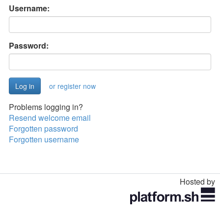
Username:
Password:
or register now
Problems logging in?
Resend welcome email
Forgotten password
Forgotten username
Hosted by
Toggle
navigation