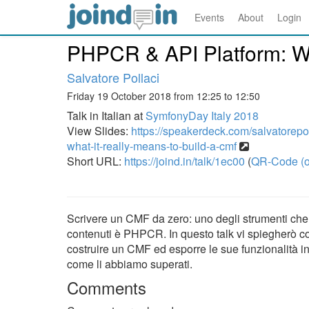
Events
About
Login
PHPCR & API Platform: Wh
Salvatore Pollaci
Friday 19 October 2018 from 12:25 to 12:50
Talk in Italian at
SymfonyDay Italy 2018
View Slides:
https://speakerdeck.com/salvatorepol
what-it-really-means-to-build-a-cmf
Short URL:
https://joind.in/talk/1ec00
(
QR-Code (o
Scrivere un CMF da zero: uno degli strumenti che
contenuti è PHPCR. In questo talk vi spiegherò 
costruire un CMF ed esporre le sue funzionalità in
come li abbiamo superati.
Comments