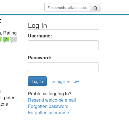
F
Log In
. Rating
Username:
Password:
or register now
i
Problems logging in?
r poter
Resend welcome email
ato e
Forgotten password
Forgotten username