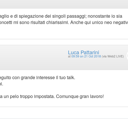
taglio e di spiegazione dei singoli passaggi; nonostante io sia
cetti mi sono risultati chiarissimi. Anche qui unico neo negativ
Luca Pattarini
at
09:59 on 21 Oct 2018
(via Web2 LIVE)
uito con grande interesse il tuo talk.
i.
va un pelo troppo impostata. Comunque gran lavoro!