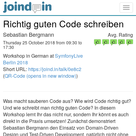
Togg
navig
Richtig guten Code schreiben
Sebastian Bergmann
Avg. Rating
Thursday 25 October 2018 from 09:30 to
17:30
Workshop in German at
SymfonyLive
Berlin 2018
Short URL:
https://joind.in/talk/0e8c2
(
QR-Code (opens in new window)
)
Was macht sauberen Code aus? Wie wird Code richtig gut?
Und wie schreibt man richtig guten Code? In diesem
Workshop lernt Ihr das nicht nur, sondern Ihr könnt es auch
direkt in die Praxis umsetzen! Zunächst demonstriert
Sebastian Bergmann den Einsatz von Domain-Driven
Design und Test-Driven Development, natürlich nicht ohne