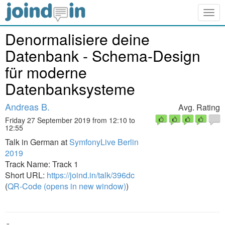
Togg
navig
Denormalisiere deine
Datenbank - Schema-Design
für moderne
Datenbanksysteme
Andreas B.
Avg. Rating
Friday 27 September 2019 from 12:10 to
12:55
Talk in German at
SymfonyLive Berlin
2019
Track Name: Track 1
Short URL:
https://joind.in/talk/396dc
(
QR-Code (opens in new window)
)