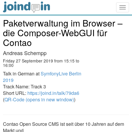
Togg
navig
Paketverwaltung im Browser –
die Composer-WebGUI für
Contao
Andreas Schempp
Friday 27 September 2019 from 15:15 to
16:00
Talk in German at
SymfonyLive Berlin
2019
Track Name: Track 3
Short URL:
https://joind.in/talk/79da6
(
QR-Code (opens in new window)
)
Contao Open Source CMS ist seit über 10 Jahren auf dem
Markt und