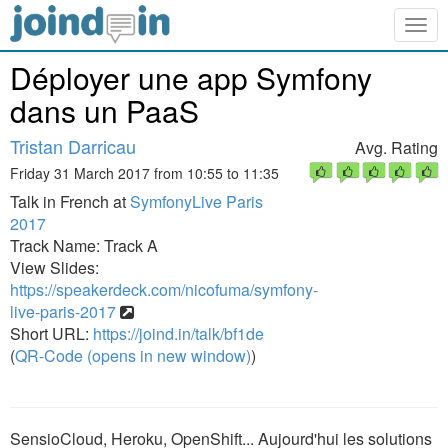
Togg
navig
Déployer une app Symfony
dans un PaaS
Tristan Darricau
Avg. Rating
Friday 31 March 2017 from 10:55 to 11:35
Talk in French at
SymfonyLive Paris
2017
Track Name: Track A
View Slides:
https://speakerdeck.com/nicofuma/symfony-
live-paris-2017
Short URL:
https://joind.in/talk/bf1de
(
QR-Code (opens in new window)
)
SensioCloud, Heroku, OpenShift... Aujourd'hui les solutions