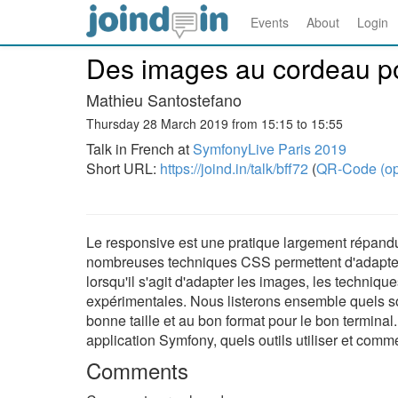
Events
About
Login
Des images au cordeau po
Mathieu Santostefano
Thursday 28 March 2019 from 15:15 to 15:55
Talk in French at
SymfonyLive Paris 2019
Short URL:
https://joind.in/talk/bff72
(
QR-Code (op
Le responsive est une pratique largement répan
nombreuses techniques CSS permettent d'adapter l
lorsqu'il s'agit d'adapter les images, les techni
expérimentales. Nous listerons ensemble quels so
bonne taille et au bon format pour le bon termin
application Symfony, quels outils utiliser et comment
Comments