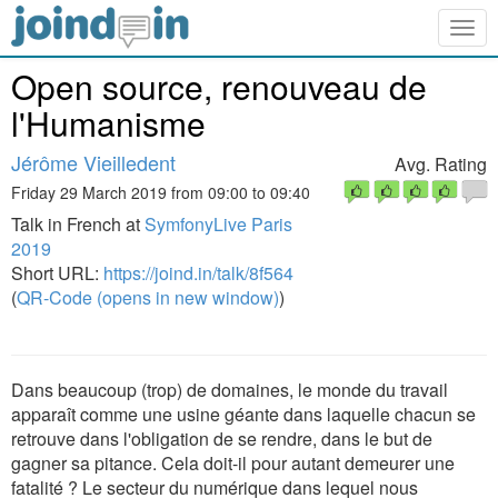
Togg
navig
Open source, renouveau de
l'Humanisme
Jérôme Vieilledent
Avg. Rating
Friday 29 March 2019 from 09:00 to 09:40
Talk in French at
SymfonyLive Paris
2019
Short URL:
https://joind.in/talk/8f564
(
QR-Code (opens in new window)
)
Dans beaucoup (trop) de domaines, le monde du travail
apparaît comme une usine géante dans laquelle chacun se
retrouve dans l'obligation de se rendre, dans le but de
gagner sa pitance. Cela doit-il pour autant demeurer une
fatalité ? Le secteur du numérique dans lequel nous