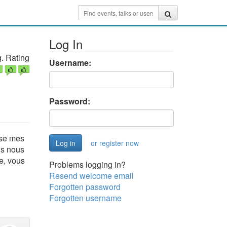
Log In
. Rating
Username:
Password:
ose mes
or register now
ls nous
e, vous
Problems logging in?
Resend welcome email
Forgotten password
Forgotten username