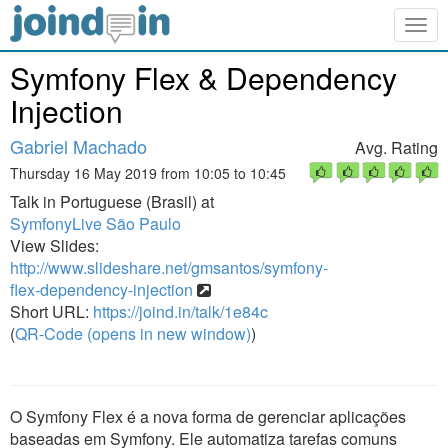
Togg
navig
Symfony Flex & Dependency
Injection
Gabriel Machado
Avg. Rating
Thursday 16 May 2019 from 10:05 to 10:45
Talk in Portuguese (Brasil) at
SymfonyLive São Paulo
View Slides:
http://www.slideshare.net/gmsantos/symfony-
flex-dependency-injection
Short URL:
https://joind.in/talk/1e84c
(
QR-Code (opens in new window)
)
O Symfony Flex é a nova forma de gerenciar aplicações
baseadas em Symfony. Ele automatiza tarefas comuns