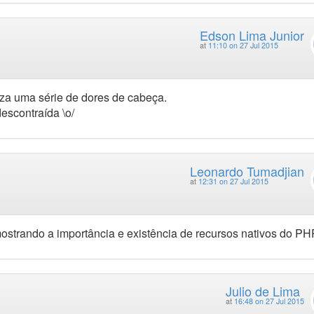
Edson Lima Junior
at
11:10 on 27 Jul 2015
za uma série de dores de cabeça.
escontraída \o/
Leonardo Tumadjian
at
12:31 on 27 Jul 2015
mostrando a importância e existência de recursos nativos do PH
Julio de Lima
at
16:48 on 27 Jul 2015