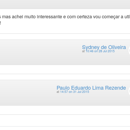
s mas achei muito interessante e com certeza vou começar a util
!
Sydney de Oliveira
at
10:46 on 28 Jul 2015
Paulo Eduardo Lima Rezende
at
14:57 on 31 Jul 2015