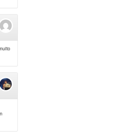
muito
gn