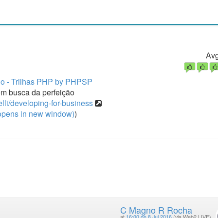
Avg
o - Trilhas PHP by PHPSP
em busca da perfeição
elli/developing-for-business
pens in new window)
)
C Magno R Rocha
at
16:00 on 8 Jul 2016
(via Web2 LIVE)