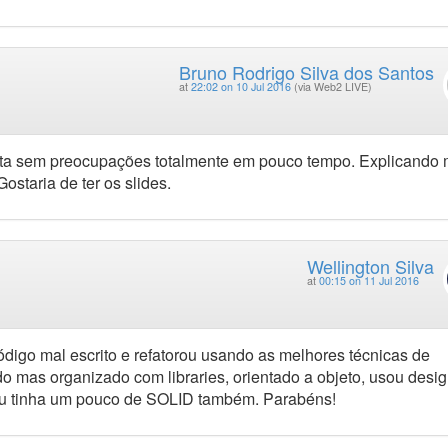
Bruno Rodrigo Silva dos Santos
at
22:02 on 10 Jul 2016
(via Web2 LIVE)
eita sem preocupações totalmente em pouco tempo. Explicando 
staria de ter os slides.
Wellington Silva
at
00:15 on 11 Jul 2016
igo mal escrito e refatorou usando as melhores técnicas de
o mas organizado com libraries, orientado a objeto, usou desi
u tinha um pouco de SOLID também. Parabéns!