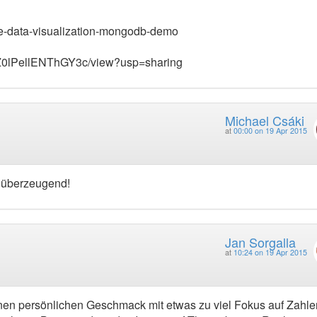
e-data-visualization-mongodb-demo
uVZ0lPellENThGY3c/view?usp=sharing
Michael Csáki
at
00:00 on 19 Apr 2015
d überzeugend!
Jan Sorgalla
at
10:24 on 19 Apr 2015
einen persönlichen Geschmack mit etwas zu viel Fokus auf Zahl