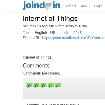
Events
About
Login
Internet of Things
Saturday 18 April 2015 from 15:35 to 16:05
Talk in English - US at
unKonf 2015
Short URL:
https://joind.in/talk/c4d16
(
QR-Code (o
Internet of Things
Comments
Comments are closed.
Thanks, you were a great crowd!