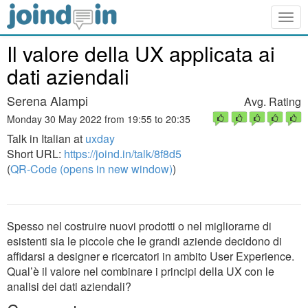
Togg
navig
Il valore della UX applicata ai
dati aziendali
Serena Alampi
Avg. Rating
Monday 30 May 2022 from 19:55 to 20:35
Talk in Italian at
uxday
Short URL:
https://joind.in/talk/8f8d5
(
QR-Code (opens in new window)
)
Spesso nel costruire nuovi prodotti o nel migliorarne di
esistenti sia le piccole che le grandi aziende decidono di
affidarsi a designer e ricercatori in ambito User Experience.
Qual’è il valore nel combinare i principi della UX con le
analisi dei dati aziendali?