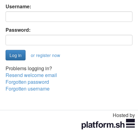
Username:
Password:
or register now
Problems logging in?
Resend welcome email
Forgotten password
Forgotten username
Hosted by
Toggle
navigation