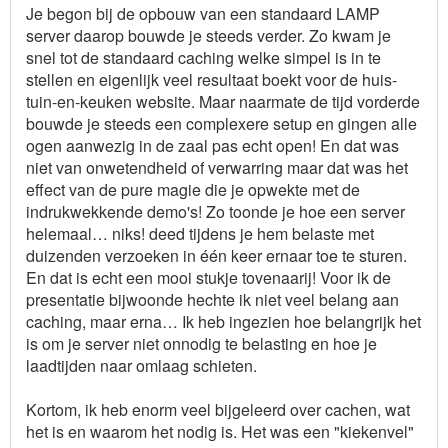
Je begon bij de opbouw van een standaard LAMP
server daarop bouwde je steeds verder. Zo kwam je
snel tot de standaard caching welke simpel is in te
stellen en eigenlijk veel resultaat boekt voor de huis-
tuin-en-keuken website. Maar naarmate de tijd vorderde
bouwde je steeds een complexere setup en gingen alle
ogen aanwezig in de zaal pas echt open! En dat was
niet van onwetendheid of verwarring maar dat was het
effect van de pure magie die je opwekte met de
indrukwekkende demo's! Zo toonde je hoe een server
helemaal… niks! deed tijdens je hem belaste met
duizenden verzoeken in één keer ernaar toe te sturen.
En dat is echt een mooi stukje tovenaarij! Voor ik de
presentatie bijwoonde hechte ik niet veel belang aan
caching, maar erna… Ik heb ingezien hoe belangrijk het
is om je server niet onnodig te belasting en hoe je
laadtijden naar omlaag schieten.
Kortom, ik heb enorm veel bijgeleerd over cachen, wat
het is en waarom het nodig is. Het was een "kiekenvel"