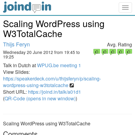
Togg
navig
Scaling WordPress using
W3TotalCache
Thijs Feryn
Avg. Rating
Wednesday 20 June 2012 from 19:45 to
19:25
Talk in Dutch at
WPUG.be meeting 1
View Slides:
https://speakerdeck.com/u/thijsferyn/p/scaling-
wordpress-using-w3totalcache
Short URL:
https://joind.in/talk/a01d1
(
QR-Code (opens in new window)
)
Scaling WordPress using W3TotalCache
Comments