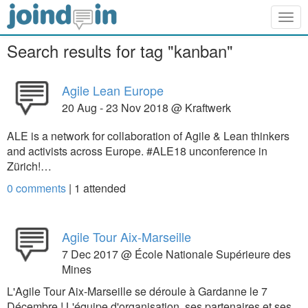
Togg
navig
Search results for tag "kanban"
Agile Lean Europe
20 Aug - 23 Nov 2018 @ Kraftwerk
ALE is a network for collaboration of Agile & Lean thinkers
and activists across Europe. #ALE18 unconference in
Zürich!…
0 comments
|
1
attended
Agile Tour Aix-Marseille
7 Dec 2017 @ École Nationale Supérieure des
Mines
L'Agile Tour Aix-Marseille se déroule à Gardanne le 7
Décembre ! L'équipe d'organisation, ses partenaires et ses