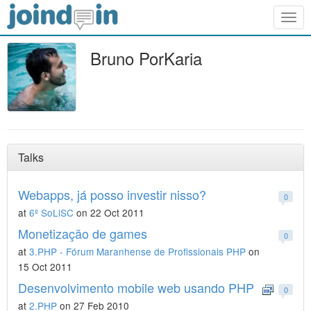
Togg
navig
Bruno PorKaria
Talks
Webapps, já posso investir nisso?
0
at
6º SoLiSC
on 22 Oct 2011
Monetização de games
0
at
3.PHP - Fórum Maranhense de Profissionais PHP
on
15 Oct 2011
Desenvolvimento mobile web usando PHP
0
at
2.PHP
on 27 Feb 2010