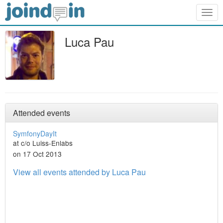
Togg
navig
Luca Pau
Attended events
SymfonyDayIt
at c/o Luiss-Enlabs
on 17 Oct 2013
View all events attended by Luca Pau