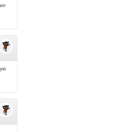
дил
ную