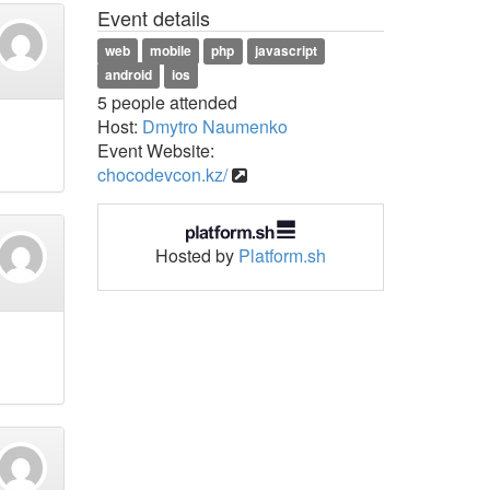
Event details
web
mobile
php
javascript
android
ios
5 people attended
Host:
Dmytro Naumenko
Event Website:
chocodevcon.kz/
Hosted by
Platform.sh