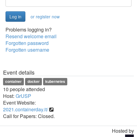
or register now
Problems logging in?
Resend welcome email
Forgotten password
Forgotten username
Event details
container
docker
kubernetes
10 people attended
Host:
GrUSP
Event Website:
2021.containerday.it/
Call for Papers: Closed.
Hosted by
Toggle