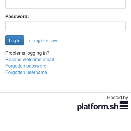
Password:
or register now
Problems logging in?
Resend welcome email
Forgotten password
Forgotten username
Hosted by
Toggle
navigation