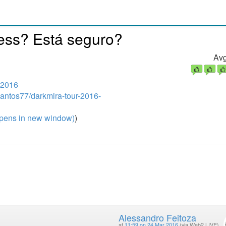
ess? Está seguro?
Avg
 2016
Santos77/darkmira-tour-2016-
pens in new window)
)
Alessandro Feitoza
at
11:59 on 24 Mar 2016
(via Web2 LIVE)