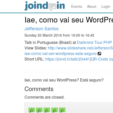
Events
About
Login
Iae, como vai seu WordPr
Jefferson Santos
Sunday 20 March 2016 from 16:00 to 16:45
Talk in Portuguese (Brasil) at
Darkmira Tour PHP
View Slides:
http://www.slideshare.net/Jefferson
iae-como-vai-ser-wordpress-esta-seguro
Short URL:
https://joind.in/talk/2044f
(
QR-Code (o
Iae, como vai seu WordPress? Está seguro?
Comments
Comments are closed.