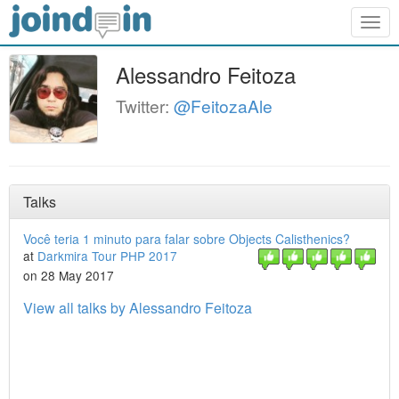
Togg
navig
Alessandro Feitoza
Twitter:
@FeitozaAle
Talks
Você teria 1 minuto para falar sobre Objects Calisthenics?
at
Darkmira Tour PHP 2017
on 28 May 2017
View all talks by Alessandro Feitoza