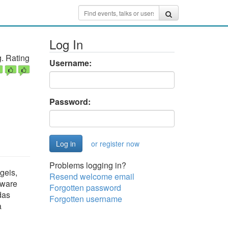
Log In
. Rating
Username:
Password:
or register now
Problems logging in?
geis,
Resend welcome email
tware
Forgotten password
das
Forgotten username
a