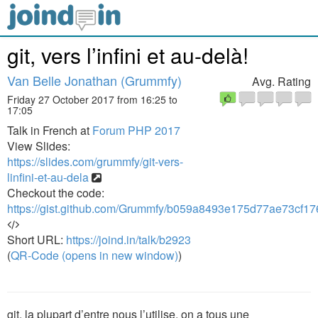
git, vers l’infini et au-delà!
Van Belle Jonathan (Grummfy)
Avg. Rating
Friday 27 October 2017 from 16:25 to
17:05
Talk in French at
Forum PHP 2017
View Slides:
https://slides.com/grummfy/git-vers-
linfini-et-au-dela
Checkout the code:
https://gist.github.com/Grummfy/b059a8493e175d77ae73cf1
Short URL:
https://joind.in/talk/b2923
(
QR-Code (opens in new window)
)
git, la plupart d’entre nous l’utilise, on a tous une