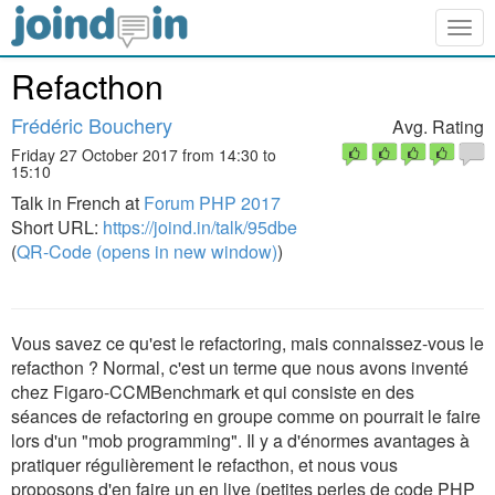
Togg
navig
Refacthon
Frédéric Bouchery
Avg. Rating
Friday 27 October 2017 from 14:30 to
15:10
Talk in French at
Forum PHP 2017
Short URL:
https://joind.in/talk/95dbe
(
QR-Code (opens in new window)
)
Vous savez ce qu'est le refactoring, mais connaissez-vous le
refacthon ? Normal, c'est un terme que nous avons inventé
chez Figaro-CCMBenchmark et qui consiste en des
séances de refactoring en groupe comme on pourrait le faire
lors d'un "mob programming". Il y a d'énormes avantages à
pratiquer régulièrement le refacthon, et nous vous
proposons d'en faire un en live (petites perles de code PHP