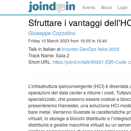
Events
About
Login
Sfruttare i vantaggi dell'
Giuseppe Cozzolino
Friday 10 March 2023 from 16:05 to 16:40
Talk in Italian at
Incontro DevOps Italia 2023
Track Name: Sala 2
Short URL:
https://joind.in/talk/95821
(
QR-Code (o
L’infrastruttura iperconvergente (HCI) è diventata
operazioni del data center e ridurre i costi. Tutta
specializzato, che possono essere costosi e bloccar
presenteremo Harvester, una soluzione HCI modern
bare metal. Verranno illustrate le caratteristiche pr
virtuali, lo storage a blocchi distribuito e l’inte
distribuire e gestire macchine virtuali su un server