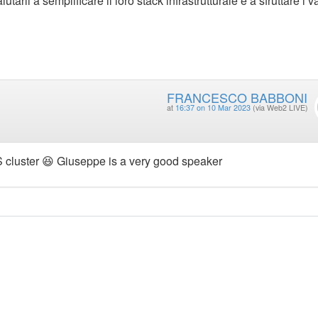
rli a semplificare il loro stack infrastrutturale e a sfruttare i v
FRANCESCO BABBONI
at
16:37 on 10 Mar 2023
(via Web2 LIVE)
8S cluster 😆 Giuseppe is a very good speaker