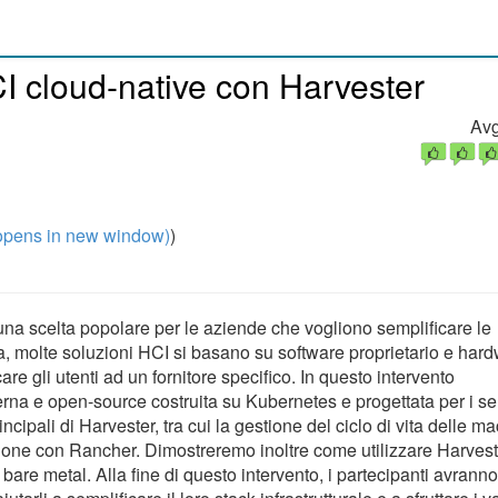
HCI cloud-native con Harvester
Avg
pens in new window)
)
 una scelta popolare per le aziende che vogliono semplificare le
via, molte soluzioni HCI si basano su software proprietario e har
e gli utenti ad un fornitore specifico. In questo intervento
a e open-source costruita su Kubernetes e progettata per i se
incipali di Harvester, tra cui la gestione del ciclo di vita delle m
grazione con Rancher. Dimostreremo inoltre come utilizzare Harves
 bare metal. Alla fine di questo intervento, i partecipanti avrann