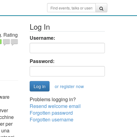
Log In
. Rating
Username:
Password:
or register now
dware
Problems logging in?
Resend welcome email
rver
Forgotten password
acchine
Forgotten username
ter per
o una