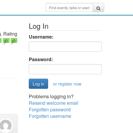
Log In
. Rating
Username:
Password:
or register now
Problems logging in?
Resend welcome email
Forgotten password
Forgotten username