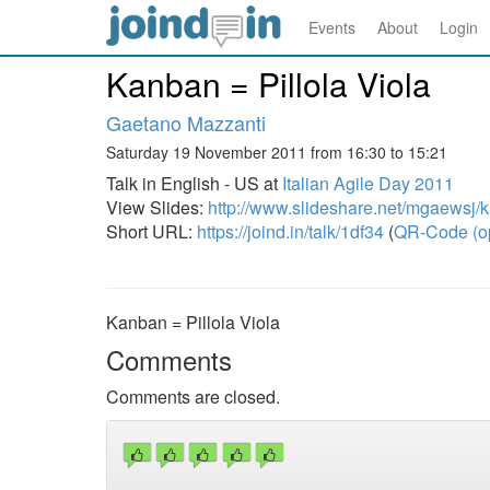
Events
About
Login
Kanban = Pillola Viola
Gaetano Mazzanti
Saturday 19 November 2011 from 16:30 to 15:21
Talk in English - US at
Italian Agile Day 2011
View Slides:
http://www.slideshare.net/mgaewsj/ka
Short URL:
https://joind.in/talk/1df34
(
QR-Code (o
Kanban = Pillola Viola
Comments
Comments are closed.