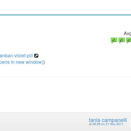
Avg
nban-violet-pill
pens in new window)
)
tania campanelli
at
08:28 on 21 Nov 2011