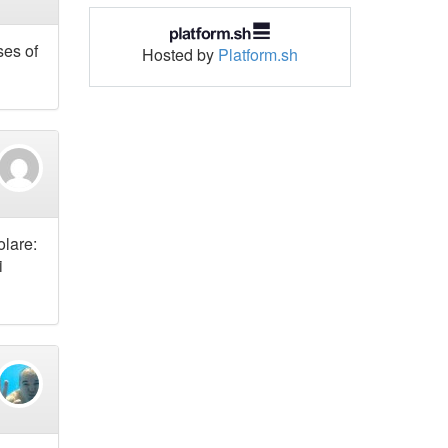
ses of
Hosted by
Platform.sh
olare:
i