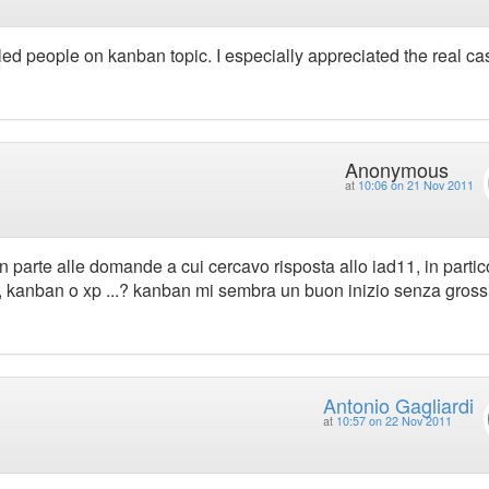
killed people on kanban topic. I especially appreciated the real ca
Anonymous
at
10:06 on 21 Nov 2011
n parte alle domande a cui cercavo risposta allo iad11, in partic
, kanban o xp ...? kanban mi sembra un buon inizio senza gross
Antonio Gagliardi
at
10:57 on 22 Nov 2011