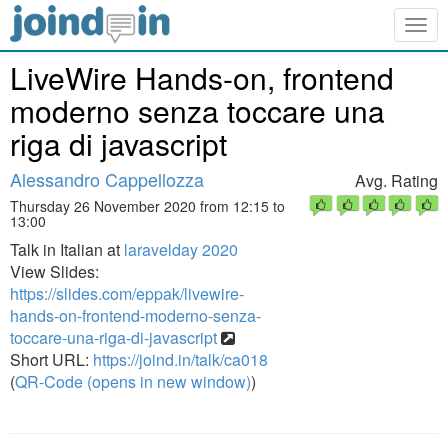
Togg
navig
LiveWire Hands-on, frontend
moderno senza toccare una
riga di javascript
Alessandro Cappellozza
Avg. Rating
Thursday 26 November 2020 from 12:15 to
13:00
Talk in Italian at
laravelday 2020
View Slides:
https://slides.com/eppak/livewire-
hands-on-frontend-moderno-senza-
toccare-una-riga-di-javascript
Short URL:
https://joind.in/talk/ca018
(
QR-Code (opens in new window)
)