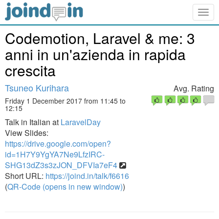
Togg
navig
Codemotion, Laravel & me: 3
anni in un'azienda in rapida
crescita
Tsuneo Kurihara
Avg. Rating
Friday 1 December 2017 from 11:45 to
12:15
Talk in Italian at
LaravelDay
View Slides:
https://drive.google.com/open?
id=1H7Y9YgYA7Ne9LfzIRC-
SHG13dZ3s3zJON_DFVIa7eF4
Short URL:
https://joind.in/talk/f6616
(
QR-Code (opens in new window)
)