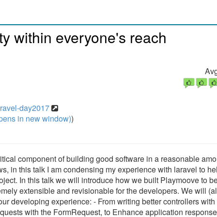
y within everyone's reach
Avg
laravel-day2017
pens in new window)
)
ritical component of building good software in a reasonable amo
s, in this talk I am condensing my experience with laravel to he
oject. In this talk we will introduce how we built Playmoove to b
emely extensible and revisionable for the developers. We will (a
ur developing experience: - From writing better controllers with
equests with the FormRequest, to Enhance application response