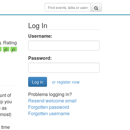
Log In
Username:
. Rating
Password:
or register now
Problems logging in?
unt of
Resend welcome email
lp you
Forgotten password
e as
Forgotten username
lmost)
 time