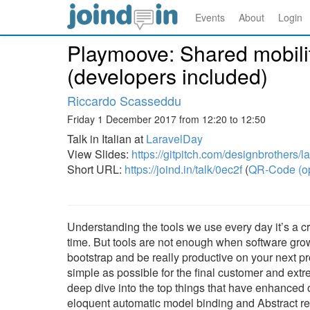
Events
About
Login
Playmoove: Shared mobilit
(developers included)
Riccardo Scasseddu
Friday 1 December 2017 from 12:20 to 12:50
Talk in Italian at
LaravelDay
View Slides:
https://gitpitch.com/designbrothers/
Short URL:
https://joind.in/talk/0ec2f
(
QR-Code (o
Understanding the tools we use every day it’s a c
time. But tools are not enough when software grow
bootstrap and be really productive on your next pr
simple as possible for the final customer and extr
deep dive into the top things that have enhanced o
eloquent automatic model binding and Abstract r