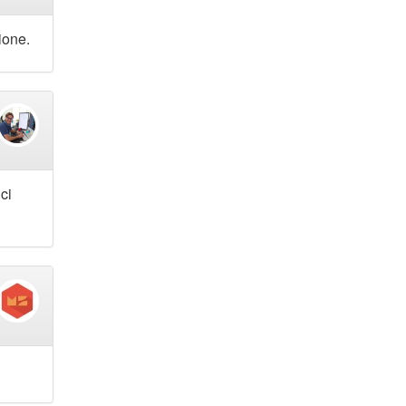
ione.
ci