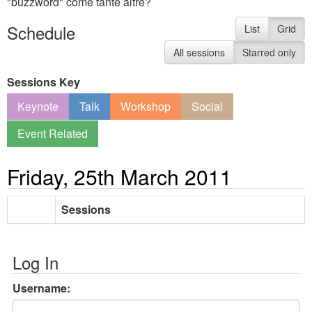
"buzzword" come tante altre?
Schedule
List
Grid
All sessions
Starred only
Sessions Key
Keynote
Talk
Workshop
Social
Event Related
Friday, 25th March 2011
Sessions
Log In
Username: