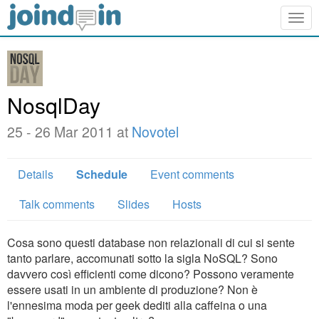
Togg
navig
NosqlDay
25 - 26 Mar 2011 at
Novotel
Details
Schedule
Event comments
Talk comments
Slides
Hosts
Cosa sono questi database non relazionali di cui si sente
tanto parlare, accomunati sotto la sigla NoSQL? Sono
davvero così efficienti come dicono? Possono veramente
essere usati in un ambiente di produzione? Non è
l'ennesima moda per geek dediti alla caffeina o una