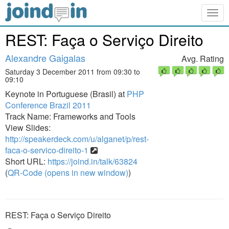
Togg
navig
REST: Faça o Serviço Direito
Alexandre Gaigalas
Avg. Rating
Saturday 3 December 2011 from 09:30 to
09:10
Keynote in Portuguese (Brasil) at
PHP
Conference Brazil 2011
Track Name: Frameworks and Tools
View Slides:
http://speakerdeck.com/u/alganet/p/rest-
faca-o-servico-direito-1
Short URL:
https://joind.in/talk/63824
(
QR-Code (opens in new window)
)
REST: Faça o Serviço Direito