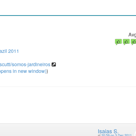
Avg
zil 2011
scutti/somos-jardineiros
pens in new window)
)
Isaias S.
at
20:59 on 3 Dec 2011