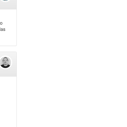
do
das