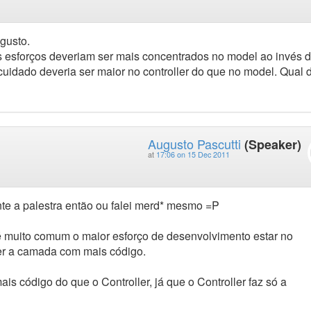
gusto.
 os esforços deveriam ser mais concentrados no model ao invés 
 cuidado deveria ser maior no controller do que no model. Qual 
Augusto Pascutti
(Speaker)
at
17:06 on 15 Dec 2011
te a palestra então ou falei merd* mesmo =P
 é muito comum o maior esforço de desenvolvimento estar no
ser a camada com mais código.
is código do que o Controller, já que o Controller faz só a