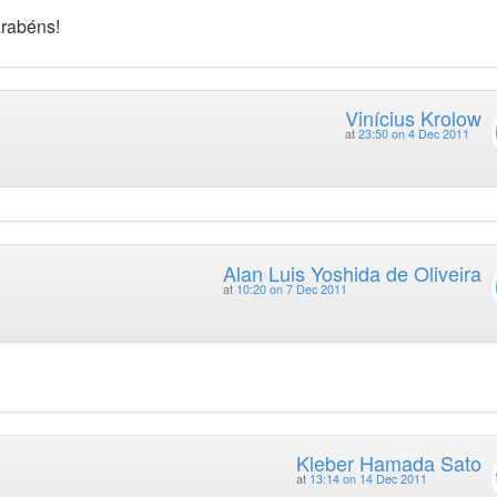
arabéns!
Vinícius Krolow
at
23:50 on 4 Dec 2011
Alan Luis Yoshida de Oliveira
at
10:20 on 7 Dec 2011
Kleber Hamada Sato
at
13:14 on 14 Dec 2011