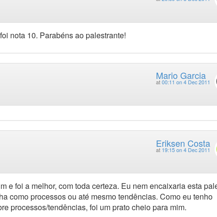
foi nota 10. Parabéns ao palestrante!
Mario Garcia
at
00:11 on 4 Dec 2011
Eriksen Costa
at
19:15 on 4 Dec 2011
im e foi a melhor, com toda certeza. Eu nem encaixaria esta pal
ilha como processos ou até mesmo tendências. Como eu tenho
re processos/tendências, foi um prato cheio para mim.