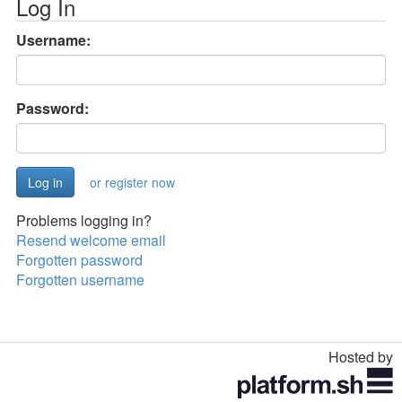
Log In
Username:
Password:
or register now
Problems logging in?
Resend welcome email
Forgotten password
Forgotten username
Hosted by
Toggle
navigation