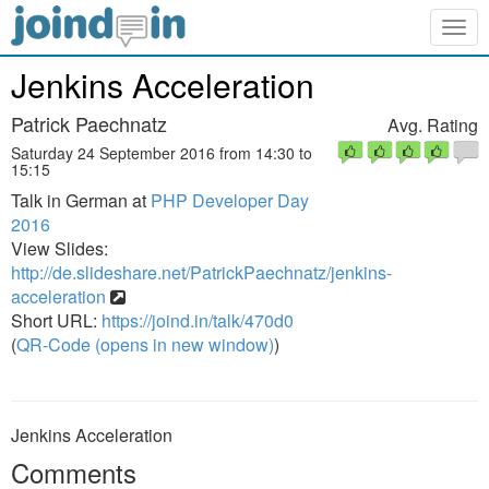
Togg
navig
Jenkins Acceleration
Patrick Paechnatz
Avg. Rating
Saturday 24 September 2016 from 14:30 to
15:15
Talk in German at
PHP Developer Day
2016
View Slides:
http://de.slideshare.net/PatrickPaechnatz/jenkins-
acceleration
Short URL:
https://joind.in/talk/470d0
(
QR-Code (opens in new window)
)
Jenkins Acceleration
Comments