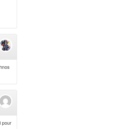
chnos
i pour