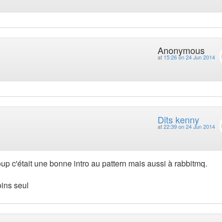
Anonymous
at
15:26 on 24 Jun 2014
Dits kenny
at
22:39 on 24 Jun 2014
up c'était une bonne intro au pattern mais aussi à rabbitmq.
oins seul