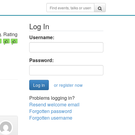
Log In
. Rating
Username:
Password:
or register now
Problems logging in?
Resend welcome email
Forgotten password
Forgotten username