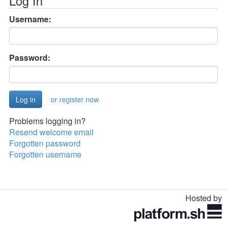
Log In
Username:
Password:
or register now
Problems logging in?
Resend welcome email
Forgotten password
Forgotten username
Hosted by
Toggle
navigation