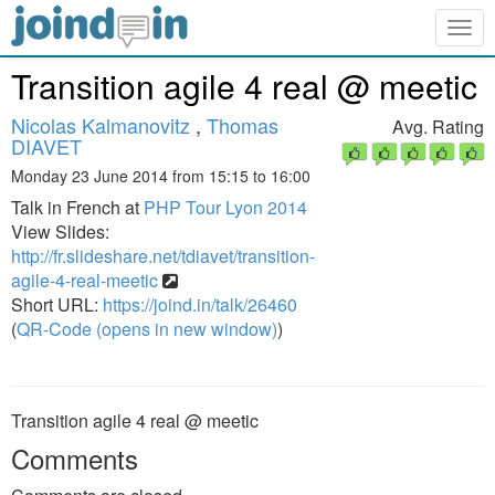
Togg
navig
Transition agile 4 real @ meetic
Nicolas Kalmanovitz
,
Thomas
Avg. Rating
DIAVET
Monday 23 June 2014 from 15:15 to 16:00
Talk in French at
PHP Tour Lyon 2014
View Slides:
http://fr.slideshare.net/tdiavet/transition-
agile-4-real-meetic
Short URL:
https://joind.in/talk/26460
(
QR-Code (opens in new window)
)
Transition agile 4 real @ meetic
Comments