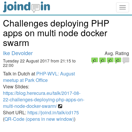
Togg
navig
Challenges deploying PHP
apps on multi node docker
swarm
Ike Devolder
Avg. Rating
Tuesday 22 August 2017 from 21:15 to
22:00
Talk in Dutch at
PHP-WVL: August
meetup at Park Office
View Slides:
https://blog.herecura.eu/talk/2017-08-
22-challenges-deploying-php-apps-on-
multi-node-docker-swarm/
Short URL:
https://joind.in/talk/cd175
(
QR-Code (opens in new window)
)