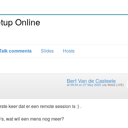
up Online
Talk comments
Slides
Hosts
Bert Van de Casteele
at
09:34 on 27 May 2020
(via Web2 LIVE)
te keer dat er een remote session is :) .
o's, wat wil een mens nog meer?