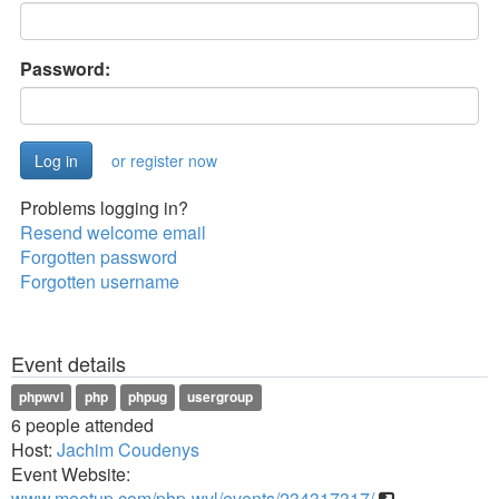
Password:
or register now
Problems logging in?
Resend welcome email
Forgotten password
Forgotten username
Event details
phpwvl
php
phpug
usergroup
6 people attended
Host:
Jachim Coudenys
Event Website:
www.meetup.com/php-wvl/events/234317317/