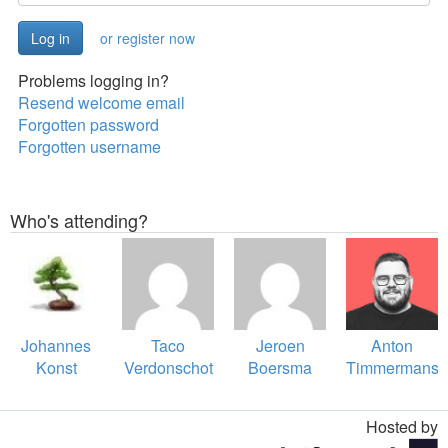
or register now
Problems logging in?
Resend welcome email
Forgotten password
Forgotten username
Who's attending?
Johannes
Taco
Jeroen
Anton
Konst
Verdonschot
Boersma
Timmermans
Hosted by
Toggle